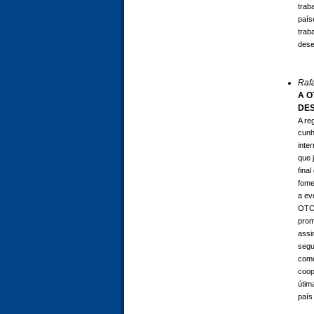
trab
país
trab
dese
Raf
A O
DE
A re
cunh
inte
que 
fina
fome
a ev
OTCA
prom
assi
segu
como
coop
útim
país