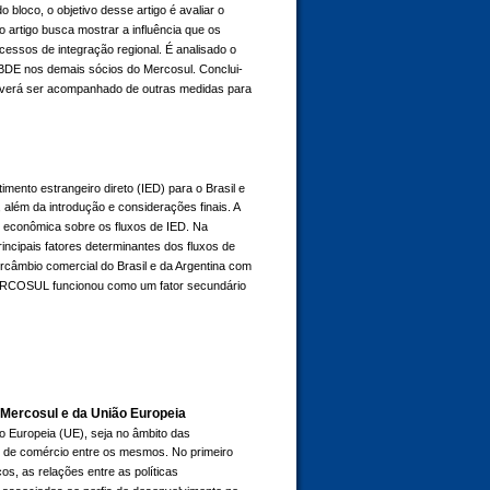
loco, o objetivo desse artigo é avaliar o
o artigo busca mostrar a influência que os
cessos de integração regional. É analisado o
IBDE nos demais sócios do Mercosul. Conclui-
everá ser acompanhado de outras medidas para
mento estrangeiro direto (IED) para o Brasil e
 além da introdução e considerações finais. A
o econômica sobre os fluxos de IED. Na
ncipais fatores determinantes dos fluxos de
rcâmbio comercial do Brasil e da Argentina com
MERCOSUL funcionou como um fator secundário
 Mercosul e da União Europeia
ão Europeia (UE), seja no âmbito das
o de comércio entre os mesmos. No primeiro
s, as relações entre as políticas