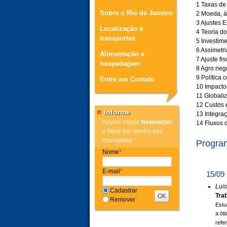
1 Taxas de
Sobre o Rio de Janeiro
2 Moeda, á
3 Ajustes 
Localização e
4 Teoria do
transportes
5 Investim
6 Assimetr
Alimentação e
7 Ajuste fis
hospedagem
8 Agro neg
9 Política
Entre em Contato
10 Impactos
11 Globali
12 Custos 
Informe
13 Integra
Assine nossa
Newsletter
14 Fluxos d
e fique por dentro das
novidades!
Progra
Nome
*
E-mail
*
15/09 
Lui
Cadastrar
Tra
Remover
Estu
a ót
refe