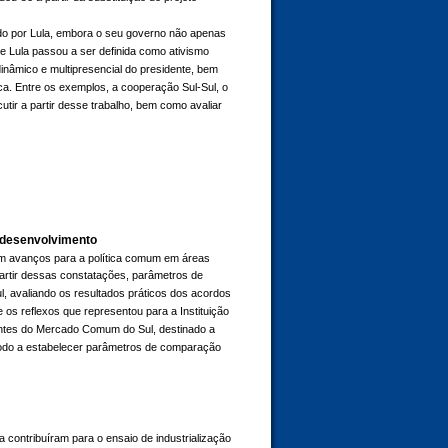
sado por Lula, embora o seu governo não apenas
de Lula passou a ser definida como ativismo
 dinâmico e multipresencial do presidente, bem
ca. Entre os exemplos, a cooperação Sul-Sul, o
cutir a partir desse trabalho, bem como avaliar
e desenvolvimento
 em avanços para a política comum em áreas
partir dessas constatações, parâmetros de
, avaliando os resultados práticos dos acordos
 os reflexos que representou para a Instituição
antes do Mercado Comum do Sul, destinado a
e modo a estabelecer parâmetros de comparação
a contribuíram para o ensaio de industrialização