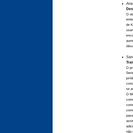
Ana
Des
O ob
emis
de K
usan
enco
aume
elev
Sand
Tra
O pr
Sens
jurí
conc
se a
O Me
comu
comu
comu
pass
assi
adic
não 