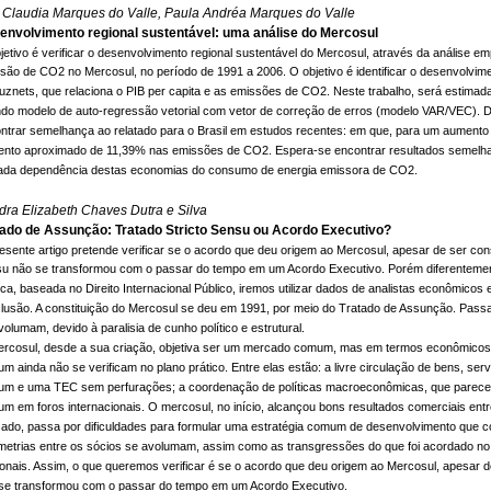
 Claudia Marques do Valle, Paula Andréa Marques do Valle
envolvimento regional sustentável: uma análise do Mercosul
jetivo é verificar o desenvolvimento regional sustentável do Mercosul, através da análise emp
são de CO2 no Mercosul, no período de 1991 a 2006. O objetivo é identificar o desenvolvi
uznets, que relaciona o PIB per capita e as emissões de CO2. Neste trabalho, será estimada
do modelo de auto-regressão vetorial com vetor de correção de erros (modelo VAR/VEC). Den
ntrar semelhança ao relatado para o Brasil em estudos recentes: em que, para um aumento d
nto aproximado de 11,39% nas emissões de CO2. Espera-se encontrar resultados semelha
ada dependência destas economias do consumo de energia emissora de CO2.
ra Elizabeth Chaves Dutra e Silva
tado de Assunção: Tratado Stricto Sensu ou Acordo Executivo?
esente artigo pretende verificar se o acordo que deu origem ao Mercosul, apesar de ser con
u não se transformou com o passar do tempo em um Acordo Executivo. Porém diferentement
dica, baseada no Direito Internacional Público, iremos utilizar dados de analistas econômicos
lusão. A constituição do Mercosul se deu em 1991, por meio do Tratado de Assunção. Passa
volumam, devido à paralisia de cunho político e estrutural.
rcosul, desde a sua criação, objetiva ser um mercado comum, mas em termos econômicos e
m ainda não se verificam no plano prático. Entre elas estão: a livre circulação de bens, servi
m e uma TEC sem perfurações; a coordenação de políticas macroeconômicas, que parece l
m em foros internacionais. O mercosul, no início, alcançou bons resultados comerciais ent
ado, passa por dificuldades para formular uma estratégia comum de desenvolvimento que con
metrias entre os sócios se avolumam, assim como as transgressões do que foi acordado no t
ionais. Assim, o que queremos verificar é se o acordo que deu origem ao Mercosul, apesar 
se transformou com o passar do tempo em um Acordo Executivo.