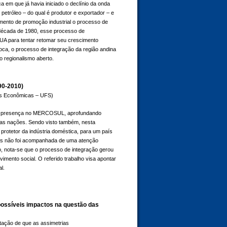
 em que já havia iniciado o declínio da onda
 petróleo – do qual é produtor e exportador – e
umento de promoção industrial o processo de
 década de 1980, esse processo de
 EUA para tentar retomar seu crescimento
ca, o processo de integração da região andina
 regionalismo aberto.
90-2010)
ias Econômicas – UFS)
rca presença no MERCOSUL, aprofundando
ras nações. Sendo visto também, nesta
protetor da indústria doméstica, para um país
ais não foi acompanhada de uma atenção
o, nota-se que o processo de integração gerou
mento social. O referido trabalho visa apontar
l.
 possíveis impactos na questão das
atação de que as assimetrias