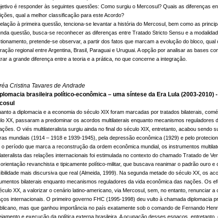
jetivo é responder às seguintes questões: Como surgiu o Mercosul? Quais as diferenças ent
nições, qual a melhor classificação para este Acordo?
elação à primeira questão, tenciona-se levantar a história do Mercosul, bem como as princip
nda questão, busca-se reconhecer as diferenças entre Tratado Stricto Sensu e a modalidade
tionamento, pretende-se observar, a partir dos fatos que marcam a evolução do bloco, qual
gração regional entre Argentina, Brasil, Paraguai e Uruguai. A opção por analisar as bases co
rar a grande diferença entre a teoria e a prática, no que concerne a integração.
réa Cristina Tavares de Andrade
iplomacia brasileira político-econômica – uma síntese da Era Lula (2003-2010) 
cosul
anto a diplomacia e a economia do século XIX foram marcadas por tratados bilaterais, co
lo XX, passaram a predominar os acordos multilaterais enquanto mecanismos reguladores d
ações. O viés multilateralista surgiu ainda no final do século XIX, entretanto, acabou sendo
ras mundiais (1914 – 1918 e 1939-1945), pela depressão econômica (1929) e pelo protecio
o período que marca a reconstrução da ordem econômica mundial, os instrumentos multilat
ilateralista das relações internacionais foi estimulada no contexto do chamado Tratado de Ve
orientação revanchista e tipicamente político-militar, que buscava reanimar o padrão ouro e
ibilidade mais discursiva que real (Almeida, 1999). Na segunda metade do século XX, os ac
rumentos bilaterais enquanto mecanismos reguladores da vida econômica das nações. Os efeit
éculo XX, a valorizar o cenário latino-americano, via Mercosul, sem, no entanto, renunciar 
ços internacionais. O primeiro governo FHC (1995-1998) deu vulto à chamada diplomacia pres
blicano, mas que ganhou importância no país exatamente sob o comando de Fernando Henriq
ejamento e execução da política externa brasileira. A ocupação desses espaços, entretanto, d