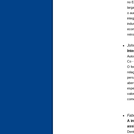
no E
larg
o au
inte
indu
econ
retr
Joh
Int
Auto
Co -
O fe
rela
pers
aber
espe
valo
como
Fabi
A i
ass
Dent