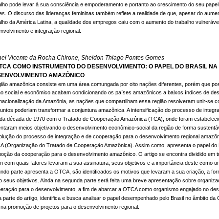
alho pode levar à sua consciência e empoderamento e portanto ao crescimento do seu pape
es. O discurso das lideranças femininas também reflete a realidade de que, apesar do aume
alho da América Latina, a qualidade dos empregos caiu com o aumento do trabalho vulnerável 
nvolvimento e integração regional.
ael Vicente da Rocha Chirone, Sheldon Thiago Pontes Gomes
TCA COMO INSTRUMENTO DO DESENVOLVIMENTO: O PAPEL DO BRASIL N
SENVOLVIMENTO AMAZÔNICO
gião amazônica consiste em uma área comungada por oito nações diferentes, porém que 
o social e econômico acabam condicionando os países amazônicos a baixos índices de des
rnacionalização da Amazônia, as nações que compartilham essa região resolveram unir-se con
juntos poderiam transformar a conjuntura amazônica. A intensificação do processo de integ
l da década de 1970 com o Tratado de Cooperação Amazônica (TCA), onde foram estabele
ntaram meios objetivando o desenvolvimento econômico-social da região de forma sustentá
olução do processo de integração e de cooperação para o desenvolvimento regional amazôn
 (Organização do Tratado de Cooperação Amazônica). Assim como, apresenta o papel do B
oção da cooperação para o desenvolvimento amazônico. O artigo se encontra dividido em tr
m com quais fatores levaram a sua assinatura, seus objetivos e a importância deste como u
ndo parte apresenta a OTCA, são identificados os motivos que levaram a sua criação, a f
 seus objetivos. Ainda na segunda parte será feita uma breve apresentação sobre organiza
eração para o desenvolvimento, a fim de abarcar a OTCA como organismo engajado no desen
a parte do artigo, identifica e busca analisar o papel desempenhado pelo Brasil no âmbito
 na promoção de projetos para o desenvolvimento regional.