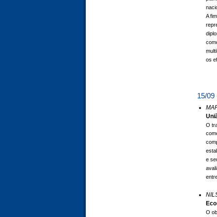
naci
A fi
repr
dipl
como
mult
os e
15/09 
MAR
Uni
O tr
como
comp
esta
e se
aval
entr
NIL
Eco
O ob