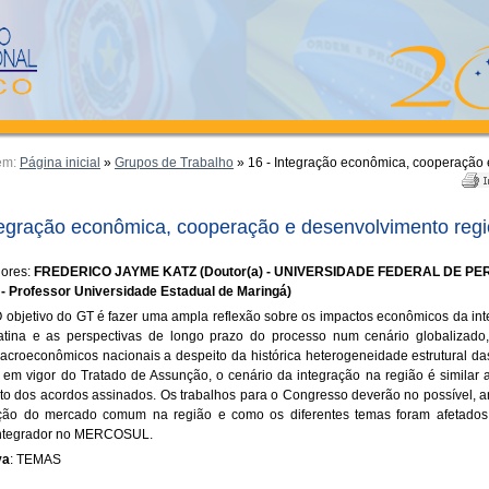
em:
Página inicial
»
Grupos de Trabalho
»
16 - Integração econômica, cooperação 
tegração econômica, cooperação e desenvolvimento regi
ores:
FREDERICO JAYME KATZ (Doutor(a) - UNIVERSIDADE FEDERAL DE 
 - Professor Universidade Estadual de Maringá)
O objetivo do GT é fazer uma ampla reflexão sobre os impactos econômicos da in
atina e as perspectivas de longo prazo do processo num cenário globalizado
acroeconômicos nacionais a despeito da histórica heterogeneidade estrutural da
 em vigor do Tratado de Assunção, o cenário da integração na região é similar 
o dos acordos assinados. Os trabalhos para o Congresso deverão no possível, an
ão do mercado comum na região e como os diferentes temas foram afetados (
integrador no MERCOSUL.
va
: TEMAS