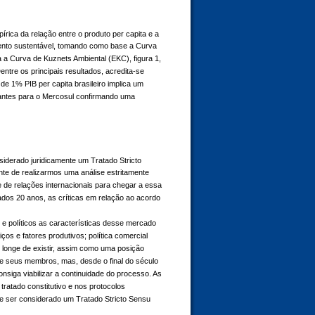
írica da relação entre o produto per capita e a
mento sustentável, tomando como base a Curva
 a Curva de Kuznets Ambiental (EKC), figura 1,
tre os principais resultados, acredita-se
e 1% PIB per capita brasileiro implica um
ntes para o Mercosul confirmando uma
siderado juridicamente um Tratado Stricto
e de realizarmos uma análise estritamente
 e de relações internacionais para chegar a essa
dos 20 anos, as críticas em relação ao acordo
 políticos as características desse mercado
ços e fatores produtivos; política comercial
onge de existir, assim como uma posição
re seus membros, mas, desde o final do século
siga viabilizar a continuidade do processo. As
ratado constitutivo e nos protocolos
de ser considerado um Tratado Stricto Sensu