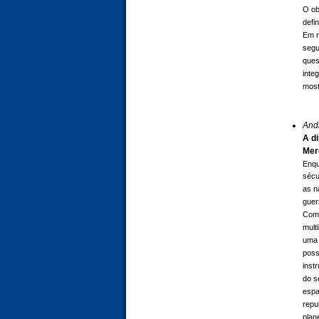
O ob
defi
Em r
segu
ques
inte
most
And
A d
Mer
Enqu
sécu
as n
guer
Com 
mult
uma 
poss
inst
do s
espa
repu
plan