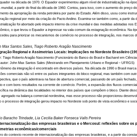
quador na década de 1970. O Equador experimentou algum nível de industrialização na época
a mundial, a partir do final da década de 1960. Contou, para isso, com o aumento do preço do
mento da apropriação da renda petroleira por parte do Estado. Além disso, usou como instr
gração regional por meio da criação do Pacto Andino. Examina-se também como, a partir da
strialização foi abortado pelo impacto interno da crise mundial e das medidas adotadas nos
ômico, o que levou o Equador a ingressar na vala comum da estagnação econômica. Na épo
ocedeu para priorizar os mecanismos de comércio no processo de integração, nos marcos do
n Max Santos Sales, Tiago Roberto Aragão Nascimento
egração Regional e Assimetrias Locais: Implicações no Nordeste Brasileiro (19
r: Tiago Roberto Aragão Nascimento (Funcionário do Banco do Brasil e Bacharel em Ciênc
 autor: John Max Santos Sales (Mestrando em Planejamento Urbano e Regional – UFRGS)
nômeno da integração é encontrado em diversos países. Na década de 1990 o Brasil ma
ções comerciais não só entre os países integrantes do bloco regional, mas também com out
pectiva, que o país adentrava na fase de abertura comercial, passando de um país fechado, 
to e com bons resultados na corrente de comércio. Porém, a expansão dos fluxos comerci
cífica na dinâmica das localidades no interior dos países que compõem o bloco. Diante diss
r agregado na balança comercial nordestina, mas esse processo não proporcionou desenvolvi
 o processo de integração gerou impacto no Nordeste sob ponto de vista econômico e socia
o Baracho Trindade, Lia Cecilia Baker Fonseca Valls Pereira
nternacionalização das empresas brasileiras e o Mercosul: reflexões sobre os
imetrias econômicas/comerciais
ro do contexto recente de internacionalização das empresas brasileiras, e a partir da const