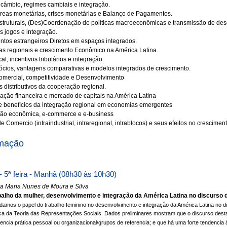
 câmbio, regimes cambiais e integração.
reas monetárias, crises monetárias e Balanço de Pagamentos.
Estruturais, (Des)Coordenação de políticas macroeconômicas e transmissão de dese
s jogos e integração.
entos estrangeiros Diretos em espaços integrados.
ias regionais e crescimento Econômico na América Latina.
cal, incentivos tributários e integração.
ócios, vantagens comparativas e modelos integrados de crescimento.
 comercial, competitividade e Desenvolvimento
 distributivos da cooperação regional.
zação financeira e mercado de capitais na América Latina
e benefícios da integração regional em economias emergentes
ção econômica, e-commerce e e-business
e Comercio (intraindustrial, intraregional, intrablocos) e seus efeitos no crescimen
mação
- 5ª feira - Manhã (08h30 às 10h30)
sa Maria Nunes de Moura e Silva
balho da mulher, desenvolvimento e integração da América Latina no discurso d
damos o papel do trabalho feminino no desenvolvimento e integração da América Latina no di
ica da Teoria das Representações Sociais. Dados preliminares mostram que o discurso desta
rencia prática pessoal ou organizacional/grupos de referencia; e que há uma forte tendencia 