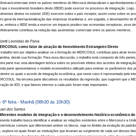
ômicas/comerciais entre os países membros do Mercosul obstaculizam o aprofundamento do b
l que o investimento brasileiro direto (IBDE) pode exercer no processo de integração. Logo, 
stimentos diretos no exterior (IDE) exercem sobre o país receptor, assim como sobre os pro
ro geral da internacionalização das empresas brasileiras e, em seguida, o desempenho do 
ue, embora o IBDE tenda a exercer um impacto positivo nas economias receptoras, esse d
efetivamente contribua na redução das assimetrias comerciais entre os países membros.
zetti Leonidas de Paiva
ERCOSUL como fator de atração de Investimento Estrangeiro Direto
 trabalho tem por objetivo analisar se a formação do MERCOSUL contribuiu para atrair investi
gentina, desde sua formação. Para essa discussão, o trabalho está composto de três partes,
eira parte traz uma abordagem teórica sobre os possíveis efeitos dos acordos de integraçã
nda parte apresentamos o modelo econométrico utilizado para estimar os parâmetros dos pri
 dentre os quais o acordo de integração econômica, que neste caso é representado pelo inte
RCOSUL. Na terceira parte discutimos os resultados da regressão, que sugerem que o 
tração do IED, e que fatores internos a cada país foram mais importantes.
- 6ª feira - Manhã (08h30 às 10h30)
uan dos Santos
diferentes modelos de integração e o desenvolvimento histórico-econômico do
esente trabalho busca identificar e analisar as relações existentes entre o Mercosul e a Uni
cterísticas comuns que diferenciam ambos os blocos, seja no âmbito da evolução do padrã
, explora-se quais foram as motivações que levaram ao surgimento de cada um desses bloco