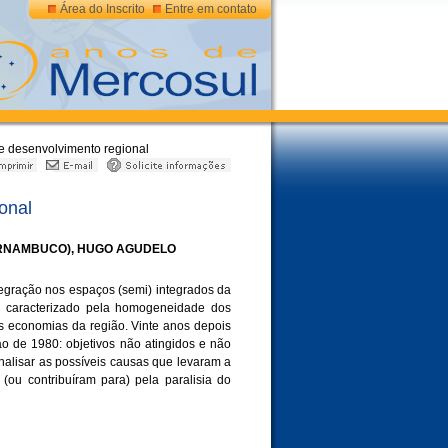
Área do Inscrito
Entre em contato
e desenvolvimento regional
onal
PERNAMBUCO), HUGO AGUDELO
tegração nos espaços (semi) integrados da
, caracterizado pela homogeneidade dos
s economias da região. Vinte anos depois
ao de 1980: objetivos não atingidos e não
alisar as possíveis causas que levaram a
ou contribuíram para) pela paralisia do