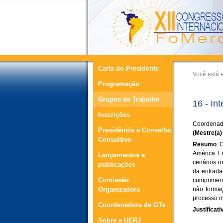
Carta do Presidente
Você está 
Programação
Grupos de Trabalho
16 - In
Inscrições
Coordenad
Presidência e Conselho
(Mestre(a)
Consultivo
Resumo
: 
América L
Lançamentos e
cenários m
publicações
da entrada
Comissão
cumpriment
Organizadora
não formaç
processo 
Coordenadora de GTs
Justificati
Sobre a UERJ