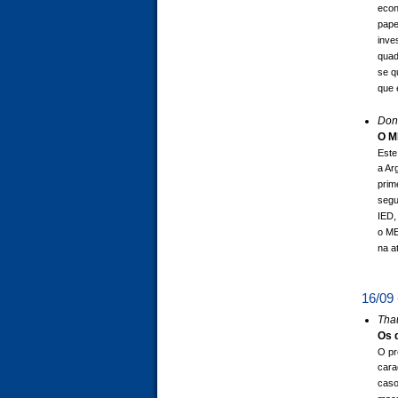
econ
pape
inve
quad
se q
que 
Doni
O M
Este
a Ar
prim
segu
IED,
o ME
na a
16/09 
Tha
Os 
O pr
cara
caso