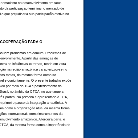
l consciente no desenvolvimento em seus
nto da participação feminina no mercado de
o que prejudicaria sua participação efetiva no
A COOPERAÇÃO PARA O
possuem problemas em comum. Problemas de
envolvimento. A partir das ameaças de
tra as influências externas, tendo em vista
ração na região amazônica caracterizou-se no
cidos metas, da mesma forma como se
vel e conjuntamente. O presente trabalho expõe
ico por meio do TCA e posteriormente da
rasil, no âmbito da OTCA, no que tange a
ês partes. Na primeira é apresentado o TCA,
m primeiro passo da integração amazônica. A
orma como a organização atua, da mesma forma
ções internacionais como instrumentos da
volvimento amazônico. A terceira parte, e
 da OTCA, da mesma forma como a importância do