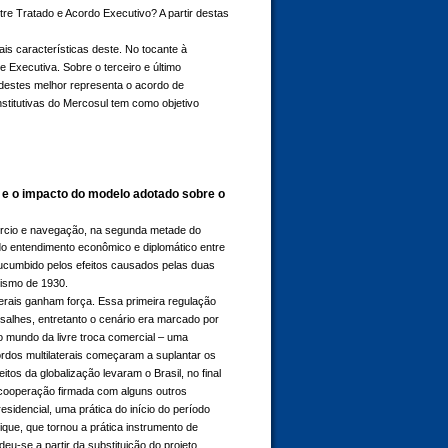
re Tratado e Acordo Executivo? A partir destas
ais características deste. No tocante à
 Executiva. Sobre o terceiro e último
 destes melhor representa o acordo de
nstitutivas do Mercosul tem como objetivo
- e o impacto do modelo adotado sobre o
mércio e navegação, na segunda metade do
o entendimento econômico e diplomático entre
 sucumbido pelos efeitos causados pelas duas
nismo de 1930.
erais ganham força. Essa primeira regulação
rsalhes, entretanto o cenário era marcado por
 o mundo da livre troca comercial – uma
ordos multilaterais começaram a suplantar os
os da globalização levaram o Brasil, no final
a cooperação firmada com alguns outros
idencial, uma prática do início do período
ue, que tornou a prática instrumento de
eu-se a partir da substituição do projeto