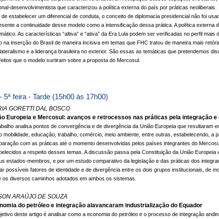
onal-desenvolvimentista que caracterizou a política externa do país por práticas neoliberais.
m de estabelecer um diferencial de conduta, o conceito de diplomacia presidencial não foi u
esente a continuidade desse modelo como a intensificação dessa prática. A política externa 
omático. As características “altiva” e “ativa” da Era Lula podem ser verificadas no perfil mais
 na inserção do Brasil de maneira incisiva em temas que FHC tratou de maneira mais retóri
ilateralismo e a liderança brasileira no exterior. São essas as temáticas que pretendemos dis
feitos que o modelo surtiram sobre a proposta do Mercosul.
- 5ª feira - Tarde (15h00 às 17h00)
IA GORETTI DAL BOSCO
ão Europeia e Mercosul: avanços e retrocessos nas práticas pela integração 
abalho analisa pontos de convergência e de divergência da União Europeia que resultaram
 mobilidade, educação, trabalho, comércio, meio ambiente, entre outras, estabelecendo, a 
aração com as práticas até o momento desenvolvidas pelos países integrantes do Mercosul
belecidos a respeito desses temas. A discussão passa pela Constituição da União Europeia e
us estados-membros, e por um estudo comparativo da legislação e das práticas dos integr
iar possíveis fatores de identidade e de divergência entre os dois grupos institucionais, d
e os diversos caminhos adotados em ambos os sistemas.
SON ARAÚJO DE SOUZA
nomia do petróleo e integração alavancaram industrialização do Equador
jetivo deste artigo é analisar como a economia do petróleo e o processo de integração andin